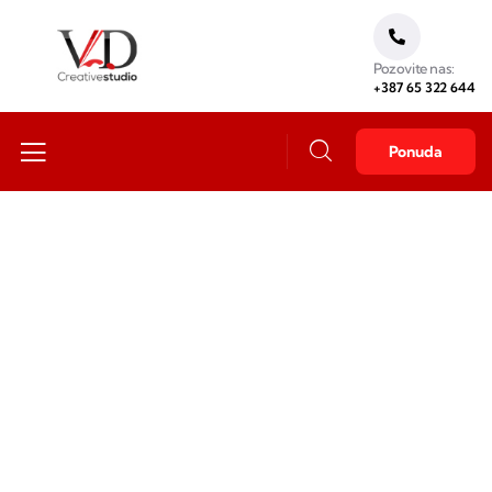
Pozovite nas:
+387 65 322 644
Ponuda
Fotografija, video, dron
Od idustrije, do kulturnih događaja i proslava