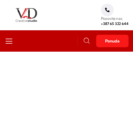
Pozovite nas:
+387 65 322 644
Ponuda
Društvene mreže i marketing
Svi su već tu, šta vi čekate?