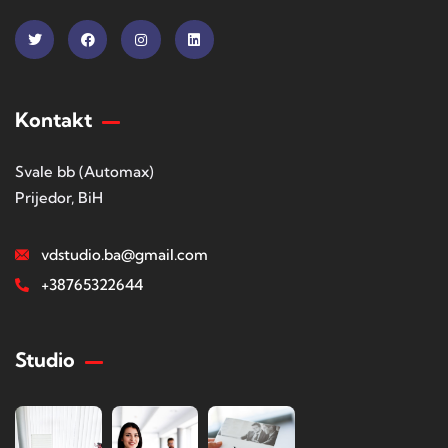
Kontakt
Svale bb (Automax)
Prijedor, BiH
vdstudio.ba@gmail.com
+38765322644
Studio